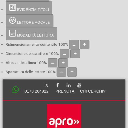
EVIDENZIA TITOLI
LETTORE VOCALE
MODALITÀ LETTURA
Ridimensionamento contenuto
100
%
Dimensione del carattere
100
%
Altezza della linea
100
%
Spaziatura delle lettere
100
%
0173 284922
PRENOTA
CHI CERCHI?