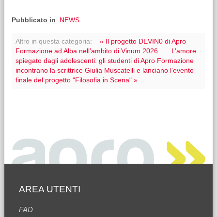
Pubblicato in
NEWS
Altro in questa categoria:
« Il progetto DEVIN0 di Apro
Formazione ad Alba nell’ambito di Vinum 2026
L’amore
spiegato dagli adolescenti: gli studenti di Apro Formazione
incontrano la scrittrice Giulia Muscatelli e lanciano l’evento
finale del progetto "Filosofia in Scena" »
AREA UTENTI
FAD