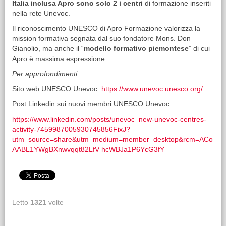
Italia inclusa Apro sono solo 2 i centri
di formazione inseriti
nella rete Unevoc.
Il riconoscimento UNESCO di Apro Formazione valorizza la
mission formativa segnata dal suo fondatore Mons. Don
Gianolio, ma anche il “
modello formativo piemontese
” di cui
Apro è massima espressione.
Per approfondimenti:
Sito web UNESCO Unevoc:
https://www.unevoc.unesco.org/
Post Linkedin sui nuovi membri UNESCO Unevoc:
https://www.linkedin.com/posts/unevoc_new-unevoc-centres-
activity-7459987005930745856
FixJ?
utm_source=share&utm_medium=member_desktop&rcm=ACo
AABL1YWgBXnwvqqt82LfV
hcWBJa1P6YcG3fY
Letto
1321
volte