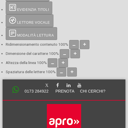
EVIDENZIA TITOLI
LETTORE VOCALE
MODALITÀ LETTURA
Ridimensionamento contenuto
100
%
Dimensione del carattere
100
%
Altezza della linea
100
%
Spaziatura delle lettere
100
%
0173 284922
PRENOTA
CHI CERCHI?