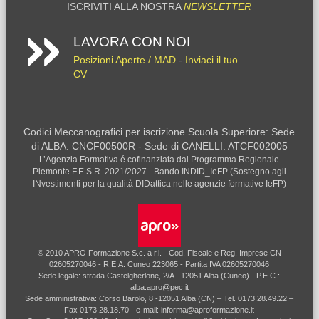
ISCRIVITI ALLA NOSTRA
NEWSLETTER
LAVORA CON NOI
Posizioni Aperte / MAD
-
Inviaci il tuo
CV
Codici Meccanografici per iscrizione Scuola Superiore: Sede
di ALBA: CNCF00500R - Sede di CANELLI: ATCF002005
L’Agenzia Formativa é cofinanziata dal Programma Regionale
Piemonte F.E.S.R. 2021/2027 - Bando INDID_IeFP (Sostegno agli
INvestimenti per la qualità DIDattica nelle agenzie formative IeFP)
© 2010 APRO Formazione S.c. a r.l. - Cod. Fiscale e Reg. Imprese CN
02605270046 - R.E.A. Cuneo 223065 - Partita IVA 02605270046
Sede legale: strada Castelgherlone, 2/A - 12051 Alba (Cuneo) - P.E.C.:
alba.apro@pec.it
Sede amministrativa: Corso Barolo, 8 -12051 Alba (CN) – Tel. 0173.28.49.22 –
Fax 0173.28.18.70 - e-mail: informa@aproformazione.it