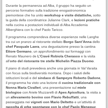
Durante la permanenza ad Alba, il gruppo ha seguito un
percorso formativo sulla tradizione enogastronomica
piemontese che ha unito
workshop e visite didattiche,
sotto
la guida della coordinatrice Julianne Clark, e
lezioni pratiche
nella cucina a postazioni individuali di Alba Accademia
Alberghiera con lo chef Paolo Taricco.
Il programma comprendeva diverse esperienze nelle Langhe
tra cui un pranzo al ristorante stellato
Borgo Sant’Anna
dello
chef Pasquale Laera
, una degustazione presso la cantina
Ettore Germano
, un approfondimento sui formaggi con
Renato Maunero de
L’Cravé Robiola Cherasco
e la visita
all’
orto del ristorante tre stelle Michelin Piazza Duomo
.
Il piano di studi prevedeva anche una giornata in Val Varaita
con focus sulla biodiversità montana. Dopo i saluti delle
istituzioni locali e del
sindaco di Sampeyre Roberto Dadone
,
il programma ha visto una lezione di
cucina tradizionale con
Nonna Maria Civalleri
, una presentazione sul
miele
biologico
con Ariele Muzzarelli di
Apes Apicoltura
, la visita a
un
allevamento bovino con Flavio Rebuffatti
, una
passeggiata nei
vigneti con Mario Deltetto
e un’attività di
raccolta di erbe spontanee con lo chef Paolo Meneguz
.