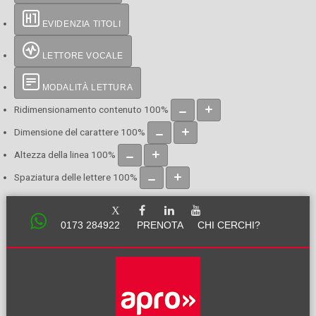
EVIDENZIA TITOLI
LETTORE VOCALE
MODALITÀ LETTURA
Ridimensionamento contenuto
100
%
Dimensione del carattere
100
%
Altezza della linea
100
%
Spaziatura delle lettere
100
%
0173 284922
PRENOTA
CHI CERCHI?